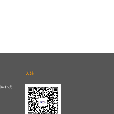
关注
A栋6楼